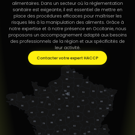
alimentaires. Dans un secteur où la réglementation
sanitaire est exigeante, il est essentiel de mettre en
place des procédures efficaces pour maîtriser les
risques liés à la manipulation des aliments. Grâce à
notre expertise et à notre présence en Occitanie, nous
proposons un accompagnement adapté aux besoins
des professionnels de la région et aux spécificités de
leur activité.
Contacter votre expert HACCP
59
62
80
08
76
02
60
50
14
57
27
95
55
54
51
93
75
92
94
78
67
77
22
61
91
28
29
10
35
88
53
52
72
68
56
45
89
90
70
41
21
49
44
37
25
58
18
39
36
85
71
86
79
03
74
01
23
87
69
63
17
42
16